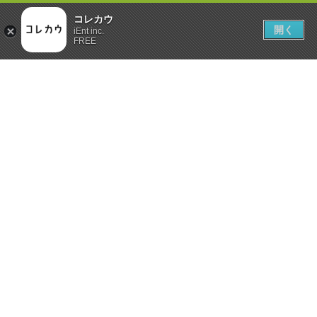
コレカウ
開く
iEnt inc.
FREE