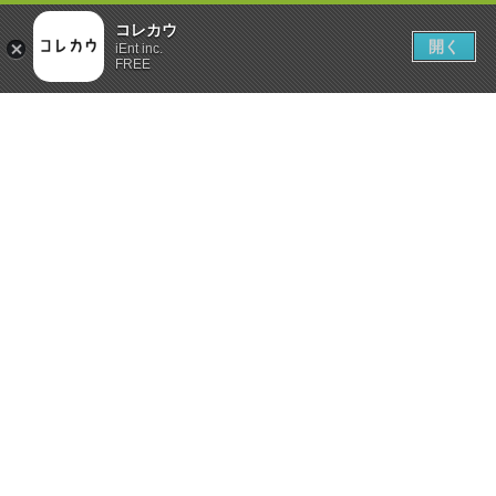
コレカウ
開く
iEnt inc.
FREE