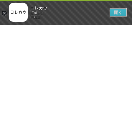
コレカウ
開く
iEnt inc.
FREE