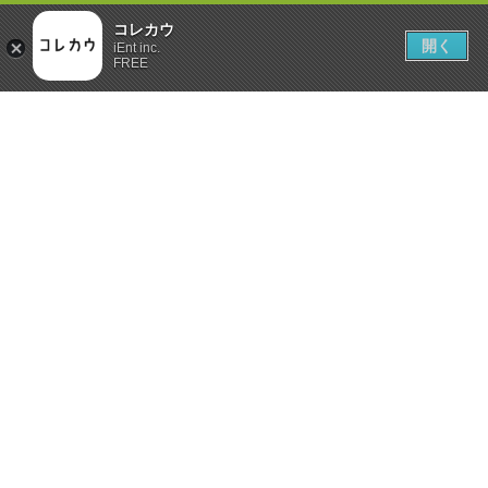
コレカウ
開く
iEnt inc.
FREE