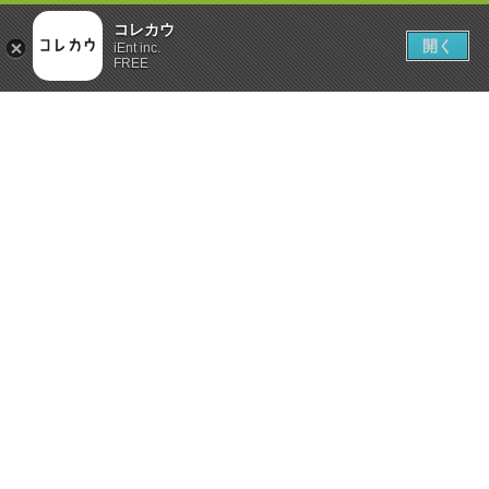
コレカウ
開く
iEnt inc.
FREE