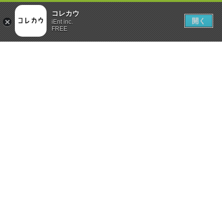
コレカウ
開く
iEnt inc.
FREE