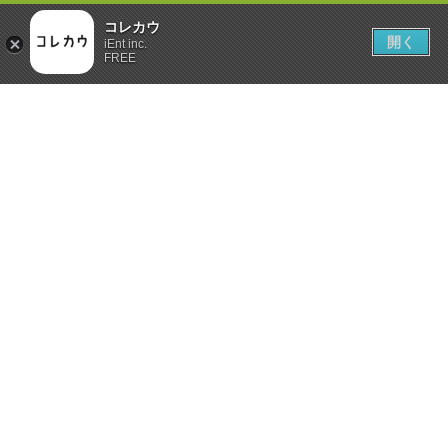
コレカウ
開く
iEnt inc.
FREE