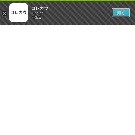
コレカウ
開く
iEnt inc.
FREE