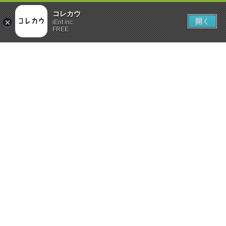
コレカウ
開く
iEnt inc.
FREE