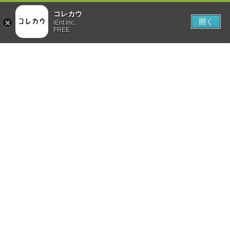
コレカウ
開く
iEnt inc.
FREE