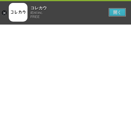
コレカウ
開く
iEnt inc.
FREE