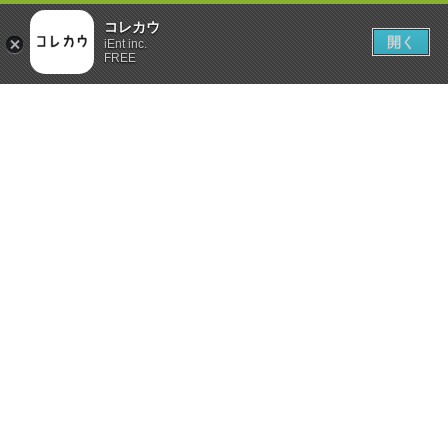
コレカウ
開く
iEnt inc.
FREE