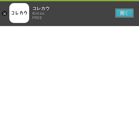
コレカウ
開く
iEnt inc.
FREE