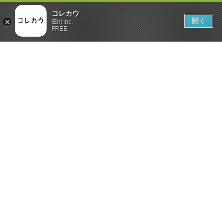
コレカウ
開く
iEnt inc.
FREE