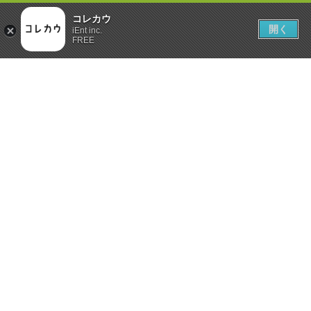
コレカウ
開く
iEnt inc.
FREE