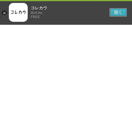
コレカウ
開く
iEnt inc.
FREE