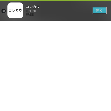
コレカウ
開く
iEnt inc.
FREE