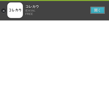
コレカウ
開く
iEnt inc.
FREE