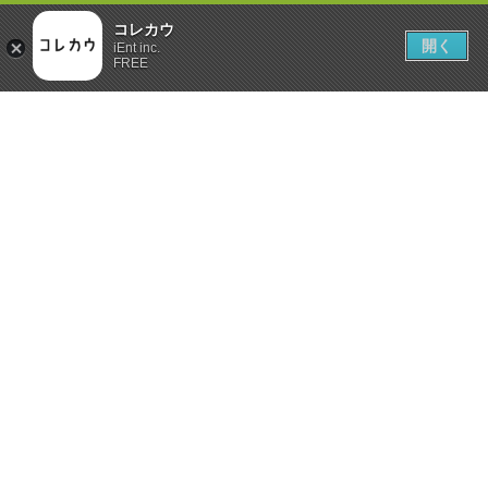
コレカウ
開く
iEnt inc.
FREE