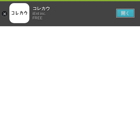
コレカウ
開く
iEnt inc.
FREE