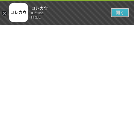
コレカウ
開く
iEnt inc.
FREE