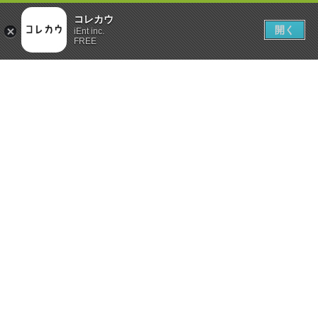
コレカウ
開く
iEnt inc.
FREE