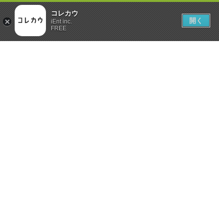
コレカウ
開く
iEnt inc.
FREE