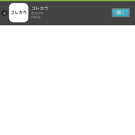
コレカウ
開く
iEnt inc.
FREE