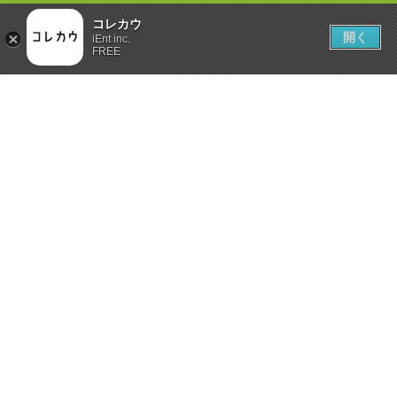
コレカウ
開く
iEnt inc.
FREE