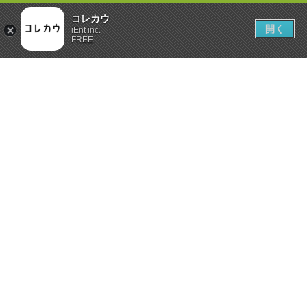
コレカウ
開く
iEnt inc.
FREE