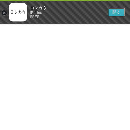
コレカウ
開く
iEnt inc.
FREE