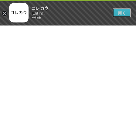
コレカウ
開く
iEnt inc.
FREE