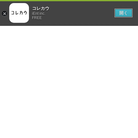
コレカウ
開く
iEnt inc.
FREE