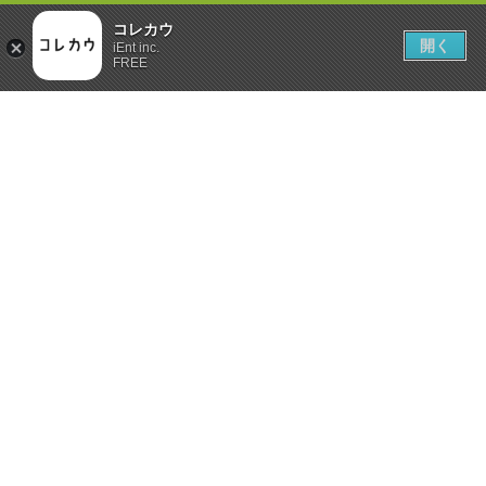
コレカウ
開く
iEnt inc.
FREE