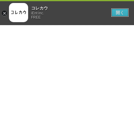
コレカウ
開く
iEnt inc.
FREE