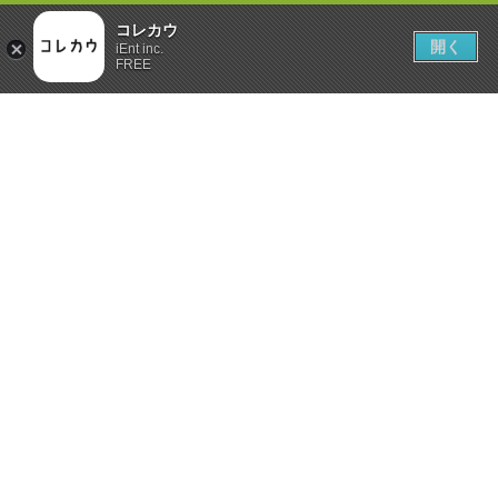
コレカウ
開く
iEnt inc.
FREE