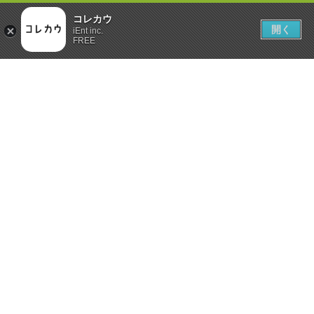
コレカウ
開く
iEnt inc.
FREE