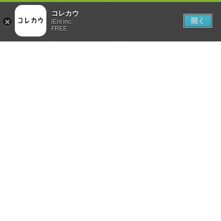
コレカウ
開く
iEnt inc.
FREE