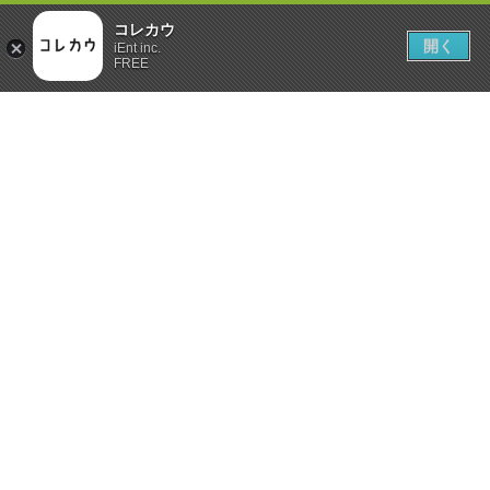
コレカウ
開く
iEnt inc.
FREE