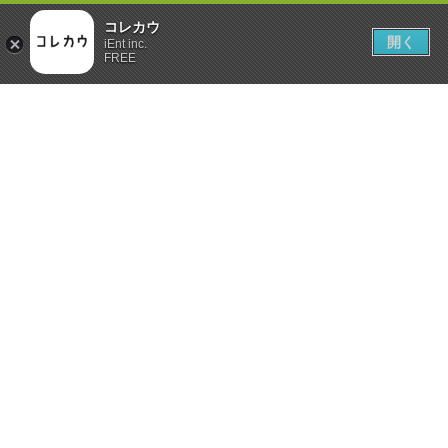
コレカウ
開く
iEnt inc.
FREE