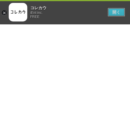
コレカウ
開く
iEnt inc.
FREE