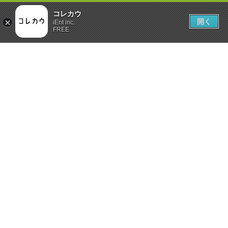
コレカウ
開く
iEnt inc.
FREE