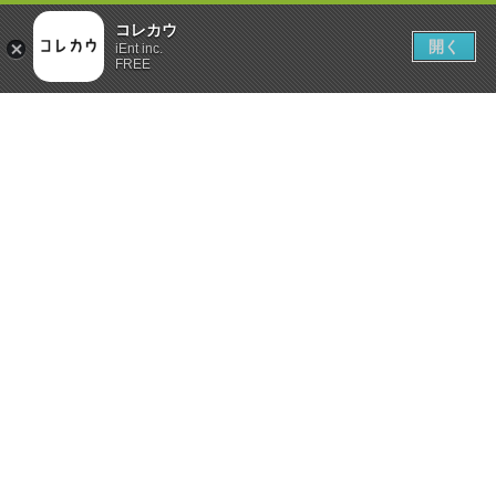
コレカウ
開く
iEnt inc.
FREE