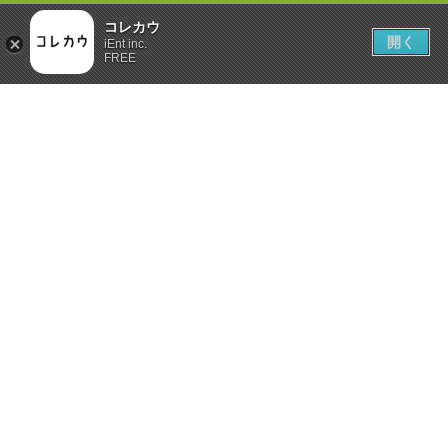
コレカウ
開く
iEnt inc.
FREE