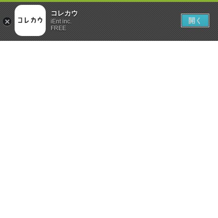
コレカウ
開く
iEnt inc.
FREE