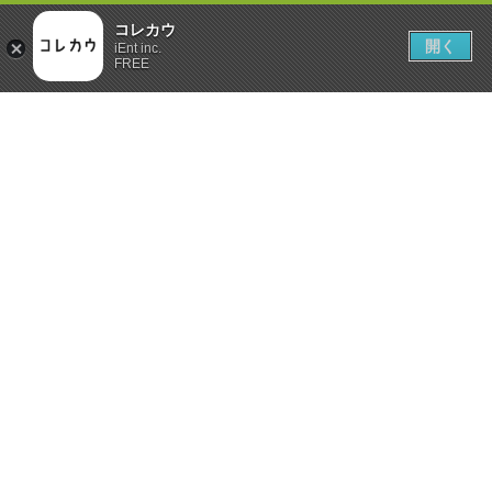
コレカウ
開く
iEnt inc.
FREE