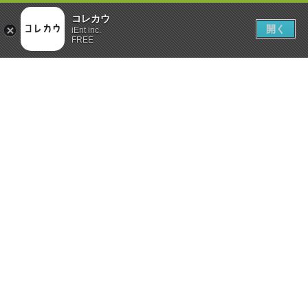
コレカウ
開く
iEnt inc.
FREE