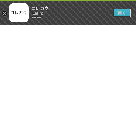
コレカウ
開く
iEnt inc.
FREE