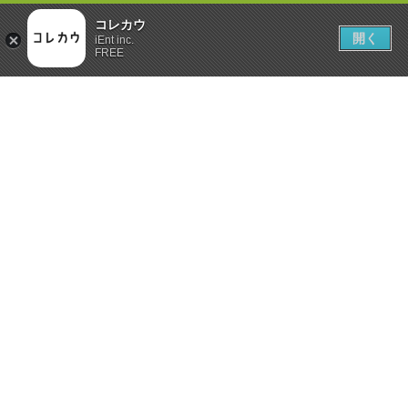
コレカウ
開く
iEnt inc.
FREE