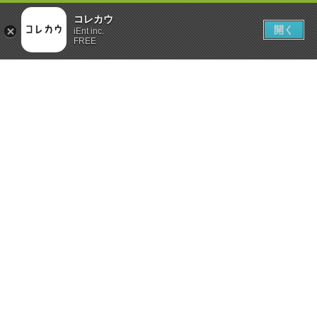
コレカウ
開く
iEnt inc.
FREE