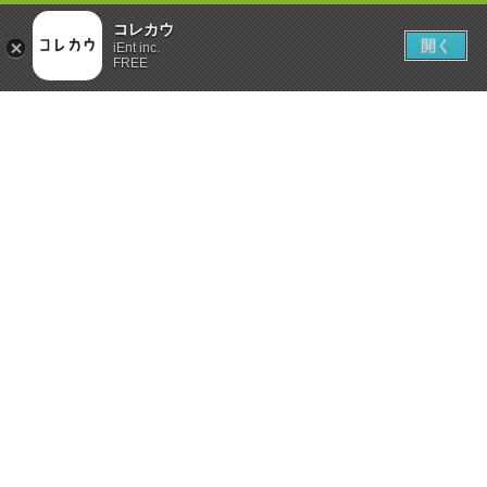
コレカウ
開く
iEnt inc.
FREE