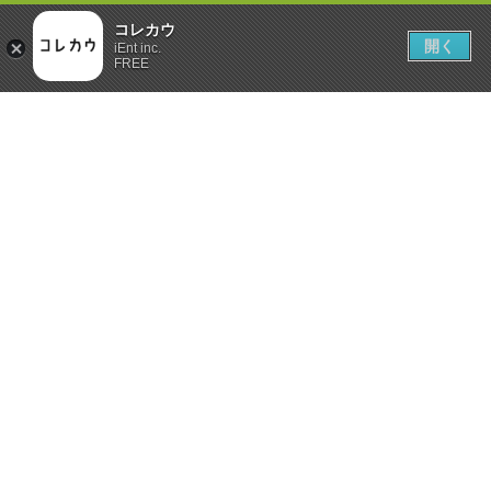
コレカウ
開く
iEnt inc.
FREE