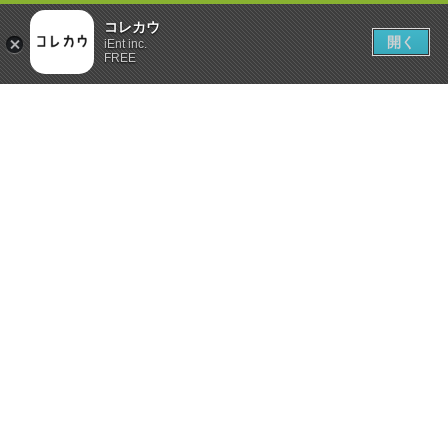
コレカウ
開く
iEnt inc.
FREE