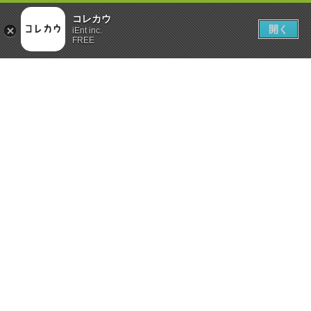
コレカウ
開く
iEnt inc.
FREE